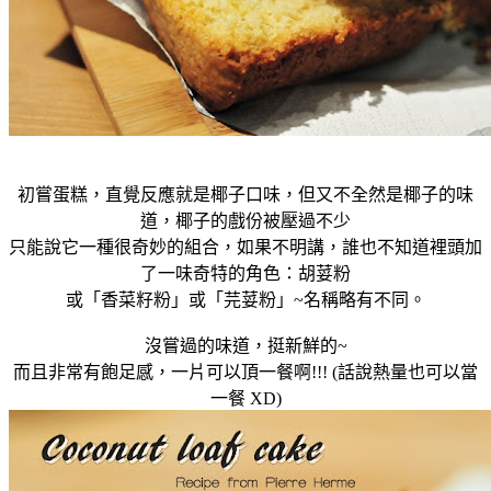
初嘗蛋糕，直覺反應就是椰子口味，但又不全然是椰子的味
道，椰子的戲份被壓過不少
只能說它一種很奇妙的組合，如果不明講，誰也不知道裡頭加
了一味奇特的角色：胡荽粉
或「香菜籽粉」或「芫荽粉」~名稱略有不同。
沒嘗過的味道，挺新鮮的~
而且非常有飽足感，一片可以頂一餐啊!!! (話說熱量也可以當
一餐 XD)