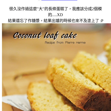
很久沒作過這麼"大"的長條蛋糕了，我應該分成2個模
的.....XD
結果還忘了作糖漿，結果出爐的時候也來不及塗上了 :P