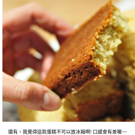
還有，我覺得這款蛋糕不可以放冰箱啊! 口感會有差喔~~